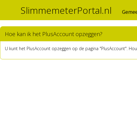
SlimmemeterPortal.nl
Gemee
Hoe kan ik het PlusAccount opzeggen?
U kunt het PlusAccount opzeggen op de pagina "PlusAccount". Houd e