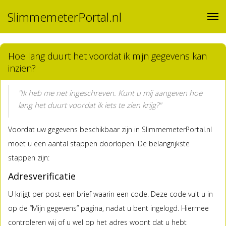
SlimmemeterPortal.nl
Hoe lang duurt het voordat ik mijn gegevens kan
inzien?
"Ik heb me net ingeschreven. Kunt u mij aangeven hoe
lang het duurt voordat ik iets te zien krijg?"
Voordat uw gegevens beschikbaar zijn in SlimmemeterPortal.nl
moet u een aantal stappen doorlopen. De belangrijkste
stappen zijn:
Adresverificatie
U krijgt per post een brief waarin een code. Deze code vult u in
op de “Mijn gegevens” pagina, nadat u bent ingelogd. Hiermee
controleren wij of u wel op het adres woont dat u hebt