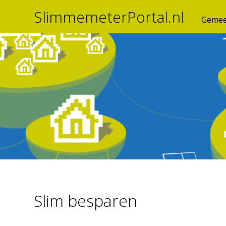
SlimmemeterPortal.nl
Gemee
Slim besparen