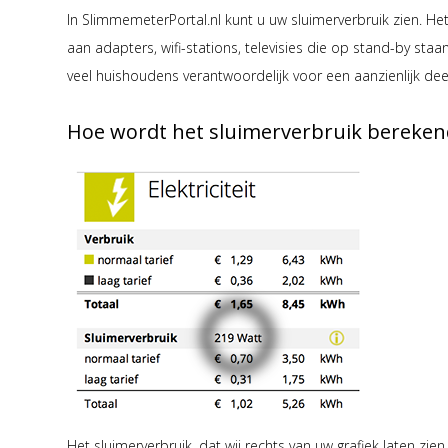
In SlimmemeterPortal.nl kunt u uw sluimerverbruik zien. Het 
aan adapters, wifi-stations, televisies die op stand-by staa
veel huishoudens verantwoordelijk voor een aanzienlijk deel
Hoe wordt het sluimerverbruik bereken
Het sluimerverbruik, dat wij rechts van uw grafiek laten zi