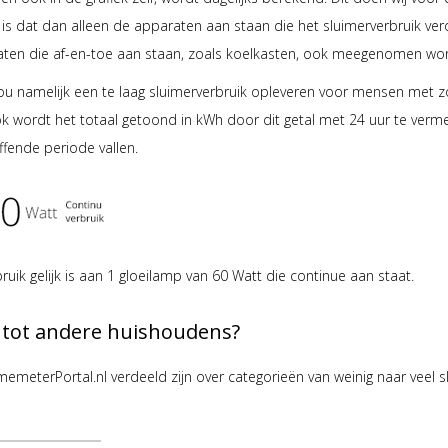
j is dat dan alleen de apparaten aan staan die het sluimerverbruik ve
raten die af-en-toe aan staan, zoals koelkasten, ook meegenomen w
ou namelijk een te laag sluimerverbruik opleveren voor mensen met z
 wordt het totaal getoond in kWh door dit getal met 24 uur te vermen
fende periode vallen.
uik gelijk is aan 1 gloeilamp van 60 Watt die continue aan staat.
 tot andere huishoudens?
emeterPortal.nl verdeeld zijn over categorieën van weinig naar veel s