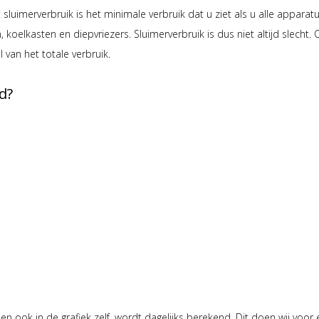
sluimerverbruik is het minimale verbruik dat u ziet als u alle apparatu
n, koelkasten en diepvriezers. Sluimerverbruik is dus niet altijd slech
 van het totale verbruik.
d?
en en ook in de grafiek zelf, wordt dagelijks berekend. Dit doen wij v