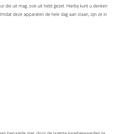
ur die uit mag, ook uit hebt gezet. Hierbij kunt u denken
t. Omdat deze apparaten de hele dag aan staan, zijn ze in
oor een bepaalde dag, door de laagste kwartierwaarden te