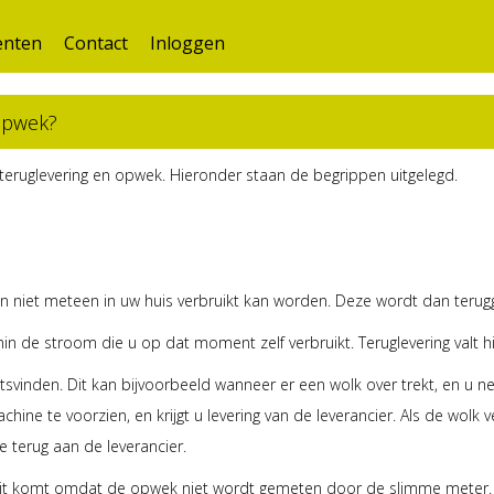
nten
Contact
Inloggen
 opwek?
g, teruglevering en opwek. Hieronder staan de begrippen uitgelegd.
 niet meteen in uw huis verbruikt kan worden. Deze wordt dan terugg
n de stroom die u op dat moment zelf verbruikt. Teruglevering valt h
aatsvinden. Dit kan bijvoorbeeld wanneer er een wolk over trekt, en 
ne te voorzien, en krijgt u levering van de leverancier. Als de wolk
e terug aan de leverancier.
n. Dit komt omdat de opwek niet wordt gemeten door de slimme meter.