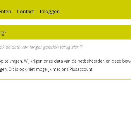
nten
Contact
Inloggen
ng?
ok de data van langer geleden terug zien?"
 op te vragen. Wij krijgen onze data van de netbeheerder, en deze be
en. Dit is ook niet mogelijk met ons Plusaccount.