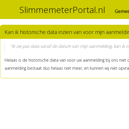
SlimmemeterPortal.nl
Gemee
Kan ik historische data inzien van voor mijn aanmeldi
"Ik zie pas data vanaf de datum van mijn aanmelding, kan ik o
Helaas is de historische data van voor uw aanmelding bij ons niet
aanmelding bestaat dus helaas niet meer, en kunnen wij niet opvrag